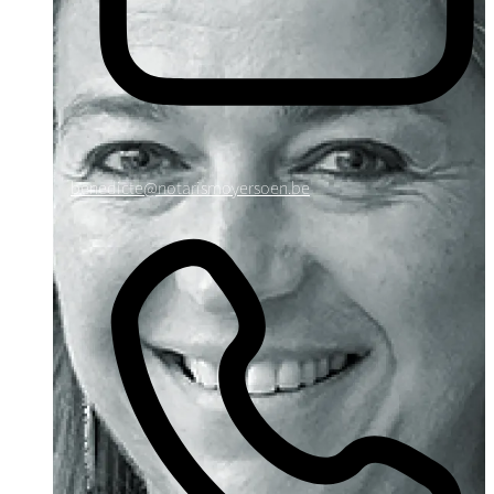
benedicte@notarismoyersoen.be