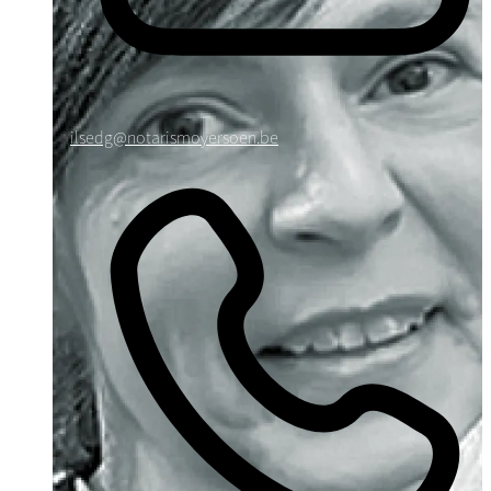
ilsedg@notarismoyersoen.be