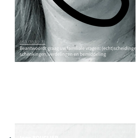
053/70.82.71
Beantwoordt graag uw familiale vragen: (echt)scheidinge
schenkingen, verdelingen en bemiddeling
Inge BOUCLIER