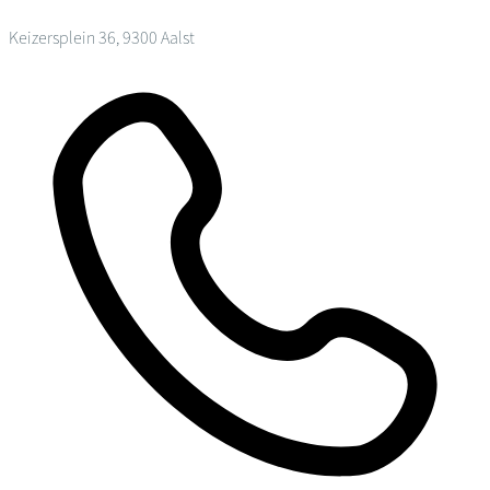
Keizersplein 36, 9300 Aalst