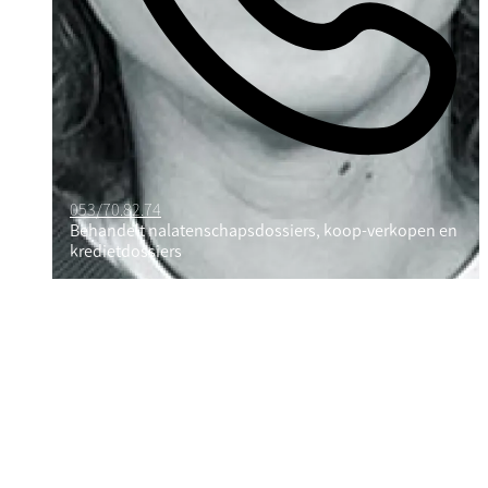
053/70.82.74
Behandelt nalatenschapsdossiers, koop-verkopen en
kredietdossiers