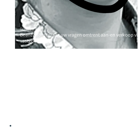
053/70.82.73
Beantwoordt graag uw vragen omtrent aan-en verkoop va
vastgoed
Renée DE SMET
Kandidaat-notaris