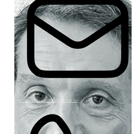
nicolas.moyersoen@belnot.be