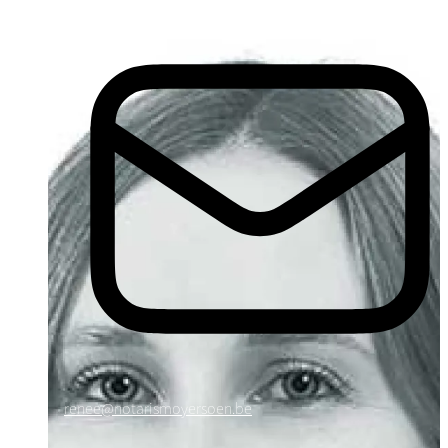
renee@notarismoyersoen.be